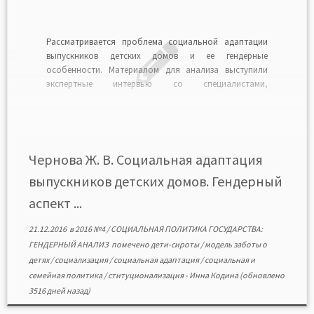
Рассматривается проблема социальной адаптации
выпускников детских домов и ее гендерные
особенности. Материалом для анализа выступили
экспертные интервью со специалистами,
работающими с данной категорией подростков. Цель
статьи заключается в анализе модели социальной
адаптации, сложившейся в практике работы детских
домов, а также выявлении проблем, которые
препятствуют социальной адаптации их выпускников.
Чернова Ж. В. Социальная адаптация
Изучение экспертных […]
выпускников детских домов. Гендерный
аспект ...
21.12.2016
в
2016 №4
/
СОЦИАЛЬНАЯ ПОЛИТИКА ГОСУДАРСТВА:
ГЕНДЕРНЫЙ АНАЛИЗ
помечено
дети-сироты
/
модель заботы о
детях
/
социализация
/
социальная адаптация
/
социальная и
семейная политика
/
ституционализация
-
Инна Кодина
(обновлено
3516 дней назад)