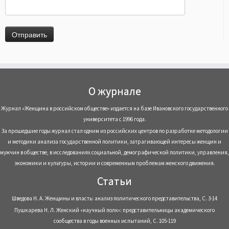
О журнале
Журнал «Женщина в российском обществе» издается на базе Ивановского государственного
университета с 1996 года.
За прошедшие годы журнал стал одним из российских центров по разработке методологии
и методики анализа государственной политики, затрагивающей интересы женщин и
мужчин в обществе, в исследованиях социальной, демографической политики, управления,
экономики и культуры, истории и современным проблемам женского движения.
Статьи
Шведова Н. А. Женщины и власть: анализ политического представительства, С. 3-14
Пушкарева Н. Л. Женский «научный полк»: представительницы академического
сообщества в годы военных испытаний, С. 105-119