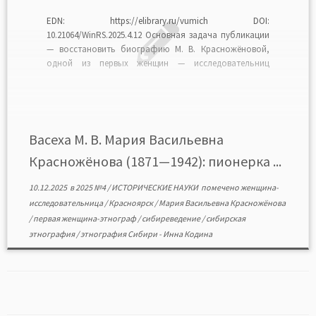
EDN: https://elibrary.ru/vumich DOI:
10.21064/WinRS.2025.4.12 Основная задача публикации
— восстановить биографию М. В. Красножёновой,
одной из первых женщин — исследовательниц
Сибири, оценить ее вклад в современную
этнологическую/антропологическую науку,
принимая во внимание эвристическую ценность
изучения женских биографий и автобиографий.
Поставлена также задача воссоздать этапы
Васеха М. В. Мария Васильевна
складывания научной судьбы этой
Красножёнова (1871—1942): пионерка ...
исследовательницы, значительно менее известной,
[…]
10.12.2025
в
2025 №4
/
ИСТОРИЧЕСКИЕ НАУКИ
помечено
женщина-
исследовательница
/
Красноярск
/
Мария Васильевна Красножёнова
/
первая женщина-этнограф
/
сибиреведение
/
сибирская
этнография
/
этнография Сибири
-
Инна Кодина