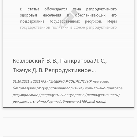
В статье обсуждается тема репродуктивного
здоровья населения и обеспечивающих его
поддержание государственных ресурсов. Меры
государственной политики в сфере репродуктивного
здоровья населения относятся преимущественно к
решению задач демографического характера.
Помимо реализации финансовых, медицинских,
материально-технологических, организационных
мероприятий, данные меры включают нормативно-
Козловский В. В., Панкратова Л. С.,
правовое регулирование брачно-семейных
Ткачук Д. В. Репродуктивное ...
отношений, репродуктивного поведения.
Репродуктивное здоровье осмысляется в контексте
01.10.2021
в
2021 №3
/
ГЕНДЕРНАЯ СОЦИОЛОГИЯ
помечено
здоровья […]
благополучие
/
государственная политика
/
нормативно-правовое
регулирование
/
репродуктивное здоровье
/
репродуктивность
/
рождаемость
-
Инна Кодина
(обновлено 1769 дней назад)