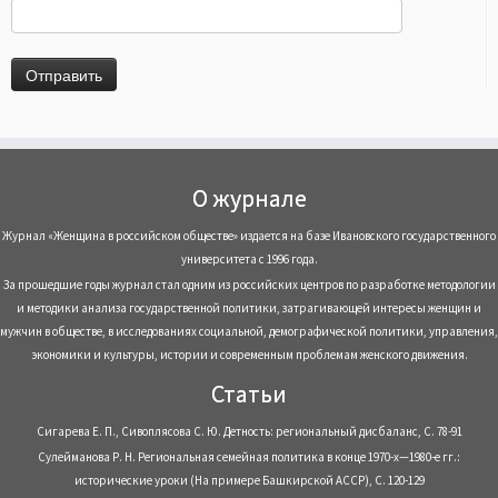
О журнале
Журнал «Женщина в российском обществе» издается на базе Ивановского государственного
университета с 1996 года.
За прошедшие годы журнал стал одним из российских центров по разработке методологии
и методики анализа государственной политики, затрагивающей интересы женщин и
мужчин в обществе, в исследованиях социальной, демографической политики, управления,
экономики и культуры, истории и современным проблемам женского движения.
Статьи
Сигарева Е. П., Сивоплясова С. Ю. Детность: региональный дисбаланс, С. 78-91
Сулейманова Р. Н. Региональная семейная политика в конце 1970-х—1980-е гг.:
исторические уроки (На примере Башкирской АССР), С. 120-129