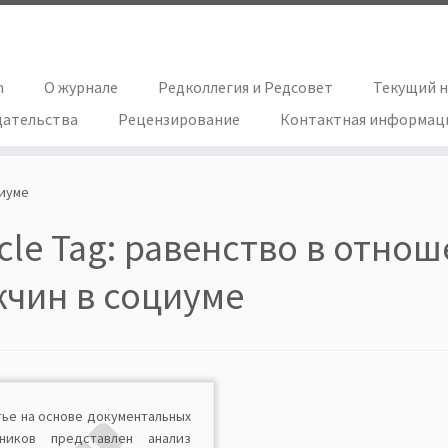
h
О журнале
Редколлегия и Редсовет
Текущий 
дательства
Рецензирование
Контактная информац
циуме
icle Tag:
равенство в отно
чин в социуме
тье на основе документальных
чников представлен анализ