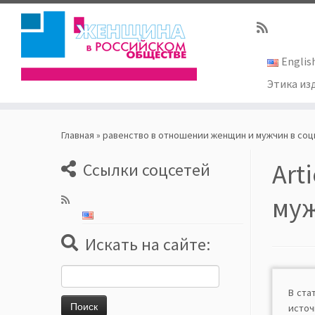
Englis
Этика из
Skip
to
Главная
»
равенство в отношении женщин и мужчин в со
content
Art
Ссылки соцсетей
муж
Искать на сайте:
Найти:
В ста
исто