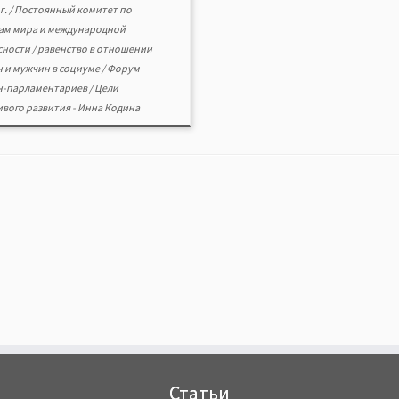
г.
/
Постоянный комитет по
ам мира и международной
сности
/
равенство в отношении
 и мужчин в социуме
/
Форум
-парламентариев
/
Цели
ивого развития
-
Инна Кодина
Статьи