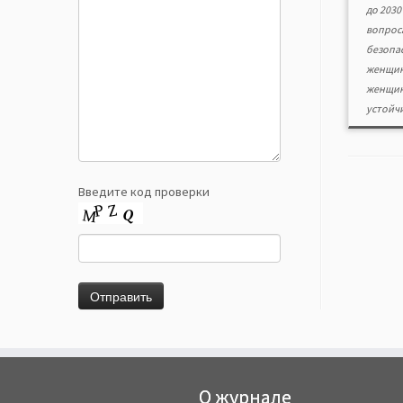
до 2030 
вопрос
безопа
женщин
женщин
устойч
Введите код проверки
О журнале