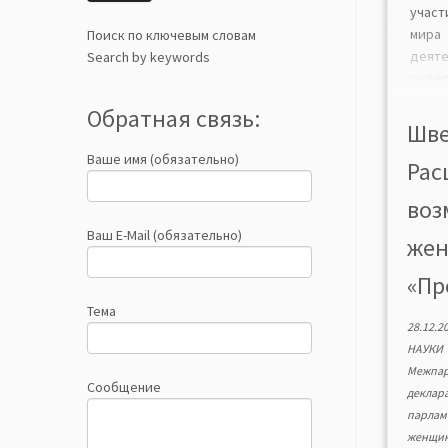
учас
мира 
Поиск по ключевым словам
дея
Search by keywords
соде
пол
Обратная связь:
декл
Шве
дейс
Ваше имя (обязательно)
Рас
союз
мужчи
воз
хар
поло
Ваш E-Mail (обязательно)
жен
поли
повыш
«Пр
Тема
28.12.2
НАУКИ
Межпар
Сообщение
деклар
парлам
женщин