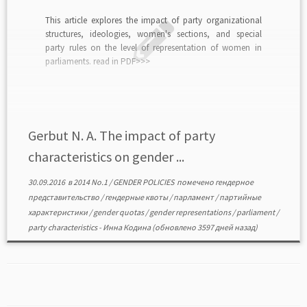
This article explores the impact of party organizational
structures, ideologies, women's sections, and special
party rules on the level of representation of women in
parliaments. read in PDF>>>
Gerbut N. A. The impact of party
characteristics on gender ...
30.09.2016
в
2014 No.1
/
GENDER POLICIES
помечено
гендерное
представительство
/
гендерные квоты
/
парламент
/
партийные
характеристики
/
gender quotas
/
gender representations
/
parliament
/
party characteristics
-
Инна Кодина
(обновлено 3597 дней назад)