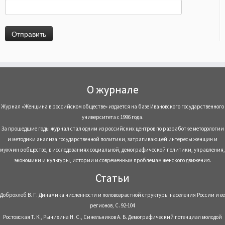
О журнале
Журнал «Женщина в российском обществе» издается на базе Ивановского государственного
университета с 1996 года.
За прошедшие годы журнал стал одним из российских центров по разработке методологии
и методики анализа государственной политики, затрагивающей интересы женщин и
мужчин в обществе, в исследованиях социальной, демографической политики, управления,
экономики и культуры, истории и современным проблемам женского движения.
Статьи
Доброхлеб В. Г. Динамика численности и половозрастной структуры населения России и ее
регионов, С. 92-104
Ростовская Т. К., Рычихина Н. С., Синельников А. Б. Демографический потенциал молодой