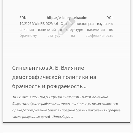
EDN: https://elibrary.ru/liaxdm DOI:
10.21064/WinRS.2025.4.6 Статья посвящена изучению
влияния изменений в структуре населения по
брачному статусу на эффективность
демографической политики. На основании анализа
данных переписей населения автор пришел к выводу,
что многие люди надолго откладывают вступление в
брак. Из-за этого становится все больше никогда не
состоявших в браке мужчин и женщин […]
Синельников А. Б. Влияние
демографической политики на
брачность и рождаемость ...
10.12.2025
в
2025 №4
/
СОЦИОЛОГИЧЕСКИЕ НАУКИ
помечено
бездетные
/
демографическая политика
/
никогда не состоявшие в
браке
/
откладывание браков
/
поздние браки
/
поколения
/
среднее
число рожденных детей
-
Инна Кодина