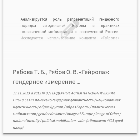
Анализируется роль репрезентаций гендерного
порядка сегодняшней Европы в практиках
политической мобилизации в современной России.
Исследуется использование концепта «Гейропа»
гегемонным дискурсом в укреплении российской
коллективной идентичности, в формулировке
национальной идеи и в легитимации власти. РЯБОВ
Олег Вячеславович доктор философских наук,
профессор кафедры философии, Ивановский
Рябова Т. Б., Рябов О. В. «Гейропа»:
государственный университет. РЯБОВА Татьяна
гендерное измерение ...
Борисовна доктор социологических […]
11.11.2013
в
2013 № 3
/
ГЕНДЕРНЫЕ АСПЕКТЫ ПОЛИТИЧЕСКИХ
ПРОЦЕССОВ
помечено
гендерная девиантность
/
национальная
идентичность
/
образ Другого
/
образ Европы
/
политическая
мобилизация
/
gender deviance
/
image of Europe
/
image of Other
/
national identity
/
political mobilization
-
adm
(обновлено 4623 дней
назад)