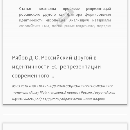
Статья посвящена проблеме репрезентаций
российского Другого как фактора формирования
идентичности европейцев. Анализируя материалы
европейских СМИ, посвященные гендерному порядку
российского общества, автор приходит к выводу об
амбивалентной роли России в процессах создания
европейскости. С одной стороны, образ российского
гендерного порядка как отличного от европейского,
отсталого, направлен на укрепление
Рябов Д. О. Российский Другой в
общеевропейской идентичности. С […]
идентичности ЕС: репрезентации
современного ...
05.03.2016
в
2013 № 4
/
ГЕНДЕРНАЯ СОЦИОЛОГИЯ И ПСИХОЛОГИЯ
помечено
«Pussy Riot»
/
гендерный порядок России.
/
европейская
идентичность
/
образ Другого
/
образ России
-
Инна Кодина