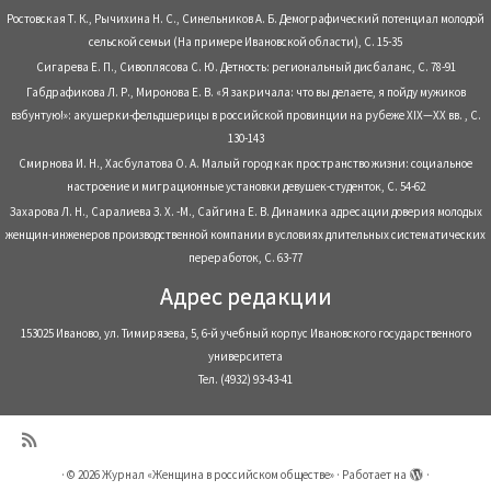
Ростовская Т. К., Рычихина Н. С., Синельников А. Б. Демографический потенциал молодой
сельской семьи (На примере Ивановской области), С. 15-35
Сигарева Е. П., Сивоплясова С. Ю. Детность: региональный дисбаланс, С. 78-91
Габдрафикова Л. Р., Миронова Е. В. «Я закричала: что вы делаете, я пойду мужиков
взбунтую!»: акушерки-фельдшерицы в российской провинции на рубеже XIX—XX вв. , С.
130-143
Смирнова И. Н., Хасбулатова О. А. Малый город как пространство жизни: социальное
настроение и миграционные установки девушек-студенток, С. 54-62
Захарова Л. Н., Саралиева З. Х. -М., Сайгина Е. В. Динамика адресации доверия молодых
женщин-инженеров производственной компании в условиях длительных систематических
переработок, С. 63-77
Адрес редакции
153025 Иваново, ул. Тимирязева, 5, 6-й учебный корпус Ивановского государственного
университета
Тел. (4932) 93-43-41
·
© 2026
Журнал «Женщина в российском обществе»
·
Работает на
·