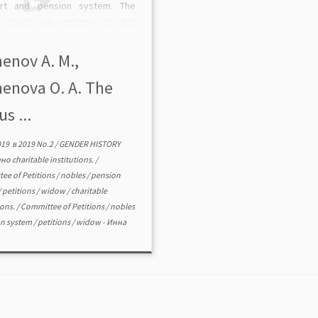
rt and pension system. The
cle gives an answer to the
ion “what a widow should do”
 her husband’s death: what
enov А. М.,
s to her by the […]
enova O. A. The
us ...
019
в
2019 No.2
/
GENDER HISTORY
ено
charitable institutions.
/
ee of Petitions
/
nobles
/
pension
/
petitions
/
widow
/
charitable
ions.
/
Committee of Petitions
/
nobles
on system
/
petitions
/
widow
-
Инна