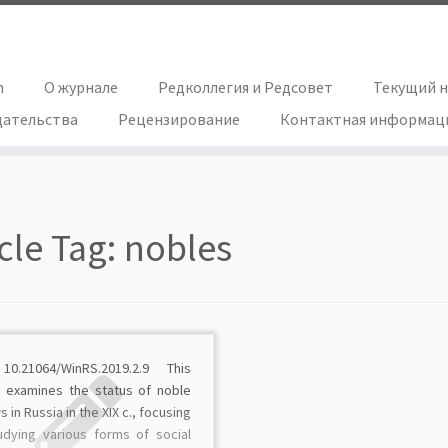
h
О журнале
Редколлегия и Редсовет
Текущий 
дательства
Рецензирование
Контактная информац
icle Tag:
nobles
10.21064/WinRS.2019.2.9 This
le examines the status of noble
 in Russia in the XIX c., focusing
udying various forms of social