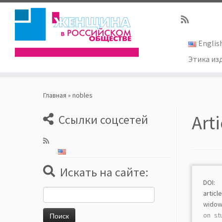
Englis
Этика из
Skip
to
Главная
»
nobles
content
Art
Ссылки соцсетей
Искать на сайте:
DOI: 
Найти:
artic
widows
on st