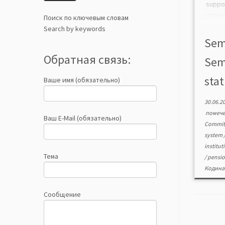
suppo
arti
Поиск по ключевым словам
quest
Search by keywords
after
Sem
belong
Обратная связь:
Sem
stat
Ваше имя (обязательно)
30.06.2
помеч
Ваш E-Mail (обязательно)
Committ
system
institut
Тема
/
pensi
Кодина
Сообщение