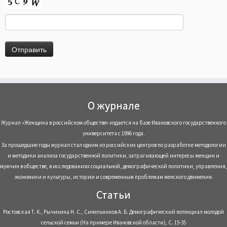
О журнале
Журнал «Женщина в российском обществе» издается на базе Ивановского государственного
университета с 1996 года.
За прошедшие годы журнал стал одним из российских центров по разработке методологии
и методики анализа государственной политики, затрагивающей интересы женщин и
мужчин в обществе, в исследованиях социальной, демографической политики, управления,
экономики и культуры, истории и современным проблемам женского движения.
Статьи
Ростовская Т. К., Рычихина Н. С., Синельников А. Б. Демографический потенциал молодой
сельской семьи (На примере Ивановской области), С. 15-35