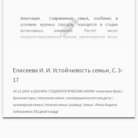
Аннотация. Современная семья, особенно в
условиях крупных городов, находится в стадии
интенсивных изменений. Растет число
незарегистрированных браков, увеличивается число
детей, рожденных вне брака (зарегистрированного).
Повышается возраст вступления в брак. Если в 1990-х
гг. эти признаки имели не столь продолжительные
тенденции изменений и могли трактоваться как
свидетельства кризиса семьи, то теперь […]
Елисеева И. И. Устойчивость семьи, С. 3-
17
24.12.2024
в
2024 №4
/
СОЦИОЛОГИЧЕСКИЕ НАУКИ
помечено
брак
/
брачная пара
/
неполная семья
/
несовершеннолетние дети
/
нуклеарная семья
/
полная семья
/
развод
/
семья
-
Инна Кодина
(обновлено 592 дней назад)