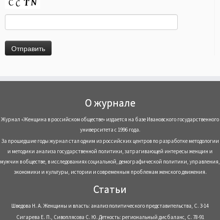
О журнале
Журнал «Женщина в российском обществе» издается на базе Ивановского государственного
университета с 1996 года.
За прошедшие годы журнал стал одним из российских центров по разработке методологии
и методики анализа государственной политики, затрагивающей интересы женщин и
мужчин в обществе, в исследованиях социальной, демографической политики, управления,
экономики и культуры, истории и современным проблемам женского движения.
Статьи
Шведова Н. А. Женщины и власть: анализ политического представительства, С. 3-14
Сигарева Е. П., Сивоплясова С. Ю. Детность: региональный дисбаланс, С. 78-91