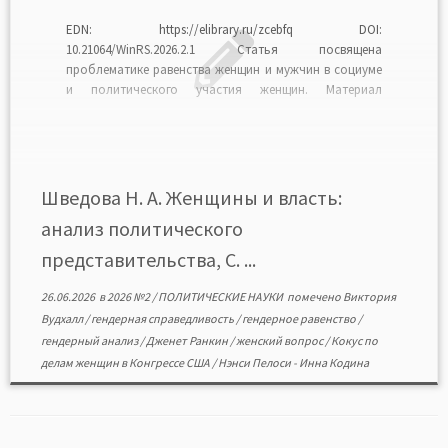
EDN: https://elibrary.ru/zcebfq DOI:
10.21064/WinRS.2026.2.1 Статья посвящена
проблематике равенства женщин и мужчин в социуме
и политического участия женщин. Материал
охватывает широкий круг вопросов: от
теоретического осмысления природы власти и
гендерного анализа до исторических прецедентов и
практических барьеров на пути интеграции женщин в
политические структуры. Вопрос о гендерном
Шведова Н. А. Женщины и власть:
измерении власти и политического […]
анализ политического
представительства, С. ...
26.06.2026
в
2026 №2
/
ПОЛИТИЧЕСКИЕ НАУКИ
помечено
Виктория
Вудхалл
/
гендерная справедливость
/
гендерное равенство
/
гендерный анализ
/
Дженет Ранкин
/
женский вопрос
/
Кокус по
делам женщин в Конгрессе США
/
Нэнси Пелоси
-
Инна Кодина