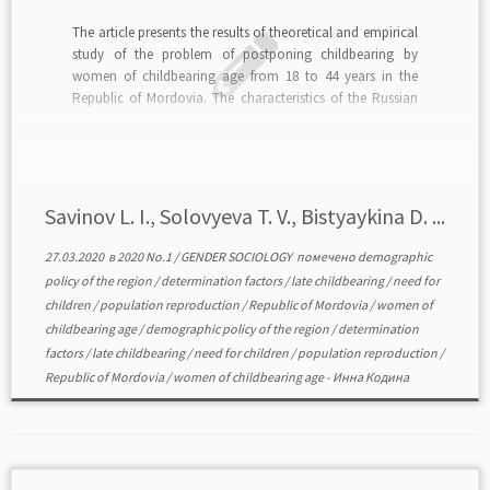
The article presents the results of theoretical and empirical
study of the problem of postponing childbearing by
women of childbearing age from 18 to 44 years in the
Republic of Mordovia. The characteristics of the Russian
specificity of delayed childbearing by women are given.
The factors promoting this process, including […]
Savinov L. I., Solovyeva T. V., Bistyaykina D. ...
27.03.2020
в
2020 No.1
/
GENDER SOCIOLOGY
помечено
demographic
policy of the region
/
determination factors
/
late childbearing
/
need for
children
/
population reproduction
/
Republic of Mordovia
/
women of
childbearing age
/
demographic policy of the region
/
determination
factors
/
late childbearing
/
need for children
/
population reproduction
/
Republic of Mordovia
/
women of childbearing age
-
Инна Кодина