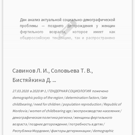
Дан анализ актуальной социально-демографической
проблемы — позднего деторождения у женщин
фертильного возраста, которое имеет как
общероссийскую тенденцию, так и распространено
на уровне регионов, в нашем случае это Республика
Мордовия. На материале эмпирического
исследования показано, что на повышение
демографического потенциала населения
существенным образом влияют меры и условия
Савинов Л. И., Соловьева Т. В.,
государственной поддержки. Выявлено, что […]
Бистяйкина Д. ...
27.03.2020
в
2020 № 1
/
ГЕНДЕРНАЯ СОЦИОЛОГИЯ
помечено
demographic policy of the region
/
determination factors
/
late
childbearing
/
need for children
/
population reproduction
/
Republic of
Mordovia
/
women of childbearing age
/
воспроизводство населения
/
демографическая политика региона
/
женщины фертильного
возраста
/
позднее деторождение
/
потребность в детях
/
Республика Мордовия
/
факторы детерминации
/
demographic