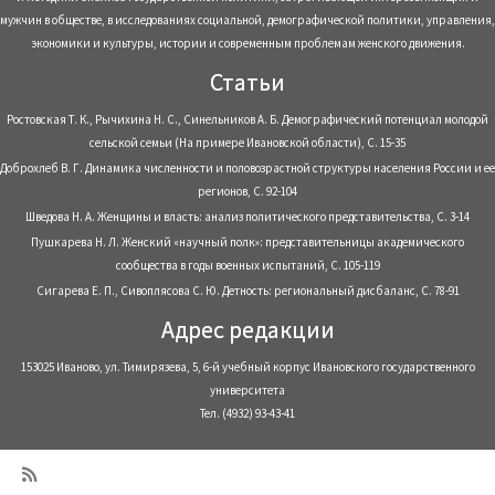
мужчин в обществе, в исследованиях социальной, демографической политики, управления,
экономики и культуры, истории и современным проблемам женского движения.
Статьи
Ростовская Т. К., Рычихина Н. С., Синельников А. Б. Демографический потенциал молодой
сельской семьи (На примере Ивановской области), С. 15-35
Доброхлеб В. Г. Динамика численности и половозрастной структуры населения России и ее
регионов, С. 92-104
Шведова Н. А. Женщины и власть: анализ политического представительства, С. 3-14
Пушкарева Н. Л. Женский «научный полк»: представительницы академического
сообщества в годы военных испытаний, С. 105-119
Сигарева Е. П., Сивоплясова С. Ю. Детность: региональный дисбаланс, С. 78-91
Адрес редакции
153025 Иваново, ул. Тимирязева, 5, 6-й учебный корпус Ивановского государственного
университета
Тел. (4932) 93-43-41