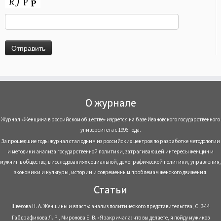
О журнале
Журнал «Женщина в российском обществе» издается на базе Ивановского государственного
университета с 1996 года.
За прошедшие годы журнал стал одним из российских центров по разработке методологии
и методики анализа государственной политики, затрагивающей интересы женщин и
мужчин в обществе, в исследованиях социальной, демографической политики, управления,
экономики и культуры, истории и современным проблемам женского движения.
Статьи
Шведова Н. А. Женщины и власть: анализ политического представительства, С. 3-14
Габдрафикова Л. Р., Миронова Е. В. «Я закричала: что вы делаете, я пойду мужиков