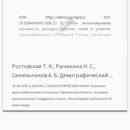
EDN: https://elibrary.ru/tgwpsz DOI:
10.21064/WinRS.2026.2.2 В статье актуализирована
значимость молодых сельских семей в развитии
демографического потенциала России; рассмотрен
демографический потенциал семей, проживающих в
сельской местности Ивановской области;
определены причины снижения численности
сельского населения Ивановской области; выявлены
основные тенденции современных молодых сельских
Ростовская Т. К., Рычихина Н. С.,
семей; описан комплекс государственных и
Синельников А. Б. Демографический ...
региональных финансовых и социальных мер, […]
26.06.2026
в
2026 №2
/
СОЦИОЛОГИЧЕСКИЕ НАУКИ
помечено
демографический потенциал
/
Ивановская область
/
молодая
сельская семья
/
поддержка
/
семья
-
Инна Кодина
(обновлено 30
дней назад)