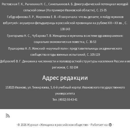
Ростовская Т. К., Рычихина Н. С., Синельников А. Б. Демографический потенциал молодой
сельской семьи (На примере Ивановской области), С. 15-35
Габдрафикова Л. Р., Миронова Е. В. «Я закричала: что вы делаете, я пойду мужиков
взбунтую!»: акушерки-фельдшерицы в российской провинции на рубеже XIX—XX вв. , С.
130-143
Григорьева Н. С., Чубарова Т. В. Женщины и мужчины в системе здравоохранения:
социально-экономическая повестка, С. 36-53
Пушкарева Н. Л. Женский «научный полк»: представительницы академического
сообщества в годы военных испытаний, С. 105-119
Доброхлеб В. Г. Динамика численности и половозрастной структуры населения России и ее
регионов, С. 92-104
Адрес редакции
153025 Иваново, ул. Тимирязева, 5, 6-й учебный корпус Ивановского государственного
университета
Тел. (4932) 93-43-41
·
© 2026
Журнал «Женщина в российском обществе»
·
Работает на
·