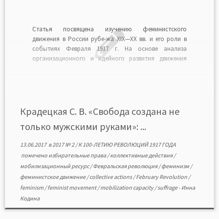
Статья посвящена изучению феминистского
движения в России рубе-жа XIX—XX вв. и его роли в
событиях Февраля 1917 г. На основе анализа
организационного и идейного развития движения
делается вывод о том, что к 1917 г. оно обладало
необходимым теоретическим и практическим
потенциалом для реализации своей политической
программы, а именно завоевания избирательных […]
Крадецкая С. В. «Свобода создана не
только мужскими руками»: ...
13.06.2017
в
2017 № 2
/
К 100-ЛЕТИЮ РЕВОЛЮЦИЙ 1917 ГОДА
помечено
избирательные права
/
коллективные действия
/
мобилизационный ресурс
/
Февральская революция
/
феминизм
/
феминистское движение
/
collective actions
/
February Revolution
/
feminism
/
feminist movement
/
mobilization capacity
/
suffrage
-
Инна
Кодина