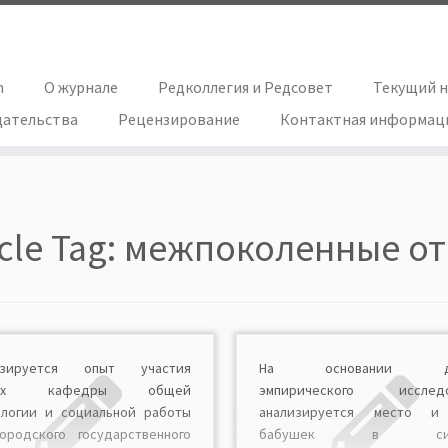
h
О журнале
Редколлегия и Редсовет
Текущий 
дательства
Рецензирование
Контактная информац
icle Tag:
межпоколенные от
изируется опыт участия
На основании да
ных кафедры общей
эмпирического исследо
ологии и социальной работы
анализируется место и
ородского государственного
бабушек в сис