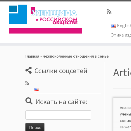
Englis
Этика из
Skip
to
Главная
»
межпоколенные отношения в семье
content
Art
Ссылки соцсетей
Искать на сайте:
Анал
Найти:
уче
соци
Нижег