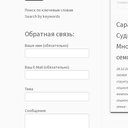
уни
Лоба
Поиск по ключевым словам
межпо
Search by keywords
Вы
Сара
иссл
Обратная связь:
Суд
факт
перво
Мно
Ваше имя (обязательно)
пре
куль
семь
вкл
меж
Ваш E-Mail (обязательно)
28.12.2
обра
НАУКИ
[…]
структ
социол
Тема
межпок
социок
семьи
-
Сообщение