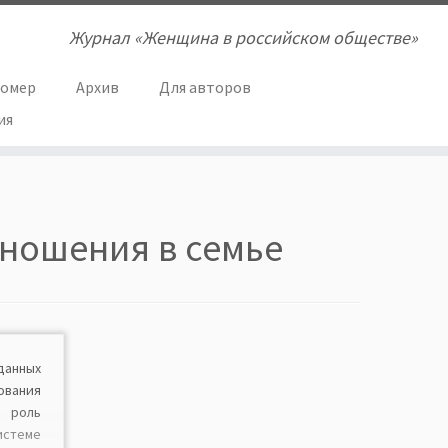
Журнал «Женщина в российском обществе»
номер
Архив
Для авторов
ия
ношения в семье
нных
вания
 роль
теме