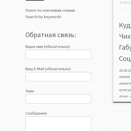
Кав
пред
Поиск по ключевым словам
сем
Search by keywords
(в
Куд
пред
Обратная связь:
Чих
обусл
хар
Габу
Ваше имя (обязательно)
разли
мента
Соц
прив
соп
Ваш E-Mail (обязательно)
20.06.2
инди
НАУКИ
психо
межэтн
культу
Тема
этнос
-
Сообщение