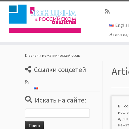
Englis
Этика из
Skip
to
Главная
»
межэтнический брак
content
Art
Ссылки соцсетей
Искать на сайте:
В со
Найти:
иссл
ад
межэт