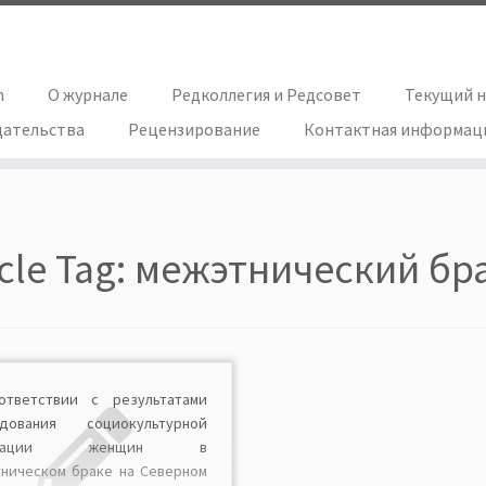
h
О журнале
Редколлегия и Редсовет
Текущий 
дательства
Рецензирование
Контактная информац
icle Tag:
межэтнический бр
ответствии с результатами
едования социокультурной
аптации женщин в
ническом браке на Северном