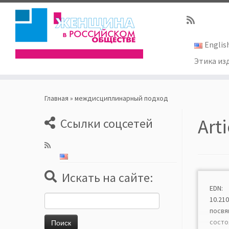
Englis
Этика из
Skip
to
Главная
»
междисциплинарный подход
content
Art
Ссылки соцсетей
Искать на сайте:
EDN: 
Найти:
10.2
посв
сост