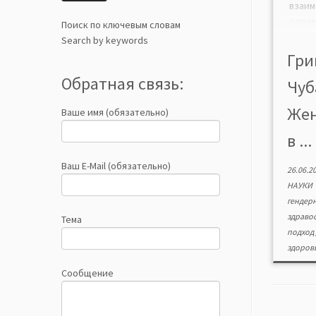
взаи
здрав
Поиск по ключевым словам
в 
Search by keywords
социа
Гри
факт
Обратная связь:
Чуб
метод
пре
Жен
Ваше имя (обязательно)
соци
здор
в ...
Эмпи
сфор
Ваш E-Mail (обязательно)
26.06.2
данн
НАУКИ
[…]
гендер
здраво
Тема
подход
здоров
Сообщение