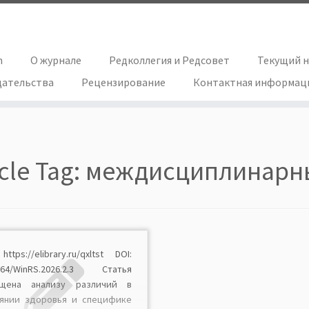
h
О журнале
Редколлегия и Редсовет
Текущий 
дательства
Рецензирование
Контактная информац
icle Tag:
междисциплинарн
https://elibrary.ru/qxltst DOI:
1064/WinRS.2026.2.3 Статья
ящена анализу различий в
оянии здоровья и специфике