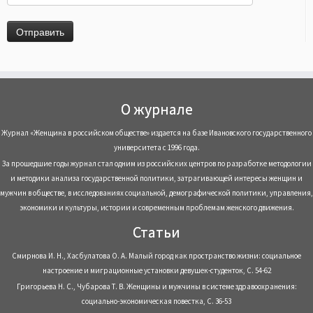
О журнале
Журнал «Женщина в российском обществе» издается на базе Ивановского государственного
университета с 1996 года.
За прошедшие годы журнал стал одним из российских центров по разработке методологии
и методики анализа государственной политики, затрагивающей интересы женщин и
мужчин в обществе, в исследованиях социальной, демографической политики, управления,
экономики и культуры, истории и современным проблемам женского движения.
Статьи
Смирнова И. Н., Хасбулатова О. А. Малый город как пространство жизни: социальное
настроение и миграционные установки девушек-студенток, С. 54-62
Григорьева Н. С., Чубарова Т. В. Женщины и мужчины в системе здравоохранения:
социально-экономическая повестка, С. 36-53