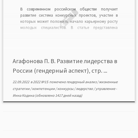
В современном российском обществе получает
развитие система конкурсных проектов, участие в
которых может положить начало карьерному росту
молодых специалистов. В статье представлена
оценка современной федеральной конкурсной
системы, направленной на развитие лидерских
компетенций. Анализ итогов этапов конкурса
управленцев «Лидеры России», международного
инженерного чемпионата «CASE-IN», а также кубка по
Агафонова П. В. Развитие лидерства в
менеджменту «Управляй!» осуществлен […]
России (гендерный аспект), стр. ...
22.09.2022
в
2022 №1S
помечено
гендерный анализ
/
жизненные
стратегии
/
компетенции
/
конкурсы
/
лидерство
/
управление
-
Инна Кодина
(обновлено 1417 дней назад)