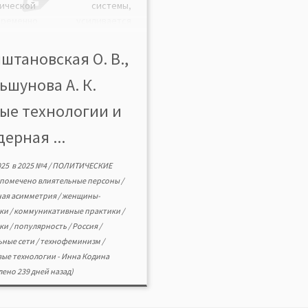
итической системы,
овременно усиливается
ействие цифровой среды на
тическую сферу. В данной
штановская О. В.,
ье предпринимается попытка
ьшунова А. К.
тить на вопрос, как новые
овые технологии влияют на
ые технологии и
х женщин в обществе и в
тической карьере, а также
дерная ...
бствует ли онлайн-активность
олению гендерных […]
025
в
2025 №4
/
ПОЛИТИЧЕСКИЕ
помечено
влиятельные персоны
/
ная асимметрия
/
женщины-
ики
/
коммуникативные практики
/
ики
/
популярность
/
Россия
/
ьные сети
/
технофеминизм
/
ые технологии
-
Инна Кодина
ено 239 дней назад)