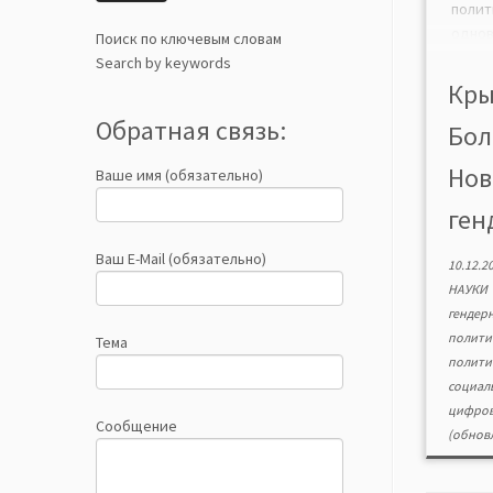
пол
одн
Поиск по ключевым словам
возд
Search by keywords
поли
Кры
стат
Обратная связь:
Бол
отве
цифр
Нов
Ваше имя (обязательно)
успе
поли
ген
спосо
преод
Ваш E-Mail (обязательно)
10.12.2
НАУКИ
гендер
полит
Тема
полит
социал
цифров
Сообщение
(обновл