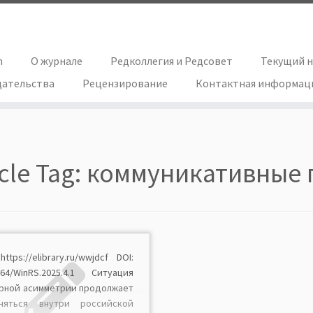
h
О журнале
Редколлегия и Редсовет
Текущий 
дательства
Рецензирование
Контактная информац
icle Tag:
коммуникативные 
https://elibrary.ru/wwjdcf DOI:
064/WinRS.2025.4.1 Ситуация
рной асимметрии продолжает
аняться внутри российской