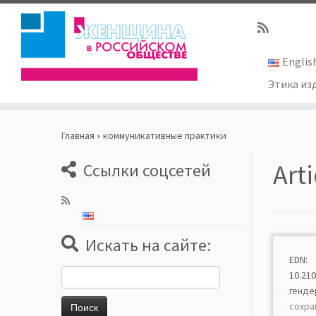
Englis
Этика из
Skip
to
Главная
»
коммуникативные практики
content
Art
Ссылки соцсетей
Искать на сайте:
EDN: 
Найти:
10.21
генде
сохр