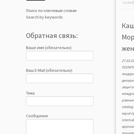
поли
час
Поиск по ключевым словам
межд
Search by keywords
выде
Каш
фунд
Обратная связь:
Мор
жен
межд
жен
Ваше имя (обязательно)
про
сист
27.03.2
форм
ПОЛИТ
опред
Ваш E-Mail (обязательно)
гендер
дискри
защит
Тема
междун
равные
catalog
equal r
Сообщение
interna
approa
movem