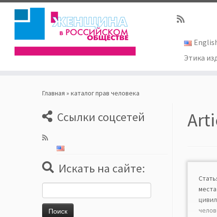
Englis
Этика из
Skip
to
Главная
»
каталог прав человека
content
Art
Ссылки соцсетей
Искать на сайте:
Стат
Найти:
мест
циви
чел