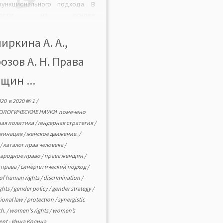
функционального подхода. В
тности, на основе
ународно-правового анализа
ляются акты, заложившие
иркина А. А.,
амент правовой защиты
озов А. Н. Права
щин; с опорой на
ународные правовые акты
щин ...
водится периодическая
ематизация важнейших вех в
020
в
2020 № 1
/
ировании прав женщин —
ОЛОГИЧЕСКИЕ НАУКИ
помечено
еляются формации в […]
ная политика
/
гендерная стратегия
/
минация
/
женское движение.
/
а
/
каталог прав человека
/
ародное право
/
права женщин
/
 права
/
синергетический подход
/
 of human rights
/
discrimination
/
ights
/
gender policy
/
gender strategy
/
tional law
/
protection
/
synergistic
ch.
/
women's rights
/
women’s
ent
-
Инна Кодина