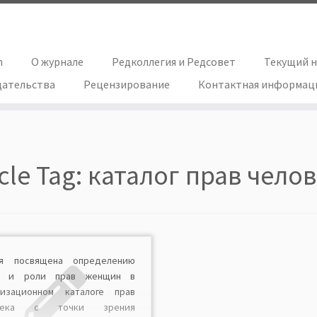
h
О журнале
Редколлегия и Редсовет
Текущий 
дательства
Рецензирование
Контактная информац
icle Tag:
каталог прав чело
ья посвящена определению
а и роли прав женщин в
лизационном каталоге прав
овека с точки зрения