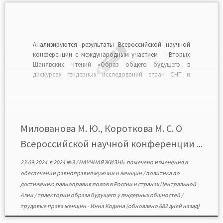
Анализируются результаты Всероссийской научной
конференции с международным участием — Вторых
Шанявских чтений «Образ общего будущего в
дискурсах гендерных исследований стран СНГ и
России» (Москва, 5 марта 2024 г.). Цель конференции
— получение новых знаний о контурах будущего в
различных сферах деятельности в представлениях
мужчин и женщин России и зарубежных стран. […]
Милованова М. Ю., Короткова М. С. О
Всероссийской научной конференции ...
23.09.2024
в
2024 №3
/
НАУЧНАЯ ЖИЗНЬ
помечено
изменения в
обеспечении равноправия мужчин и женщин
/
политика по
достижению равноправия полов в России и странах Центральной
Азии
/
траектории образа будущего у гендерных общностей
/
трудовые права женщин
-
Инна Кодина
(обновлено 682 дней назад)