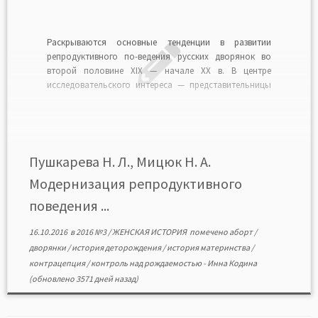
Раскрываются основные тенденции в развитии
репродуктивного по-ведения русских дворянок во
второй половине XIX — начале XX в. В центре
исследовательского интереса — представительницы
дворянского сословия, так как именно в данной
социальной когорте наиболее выражен-но
происходила модернизация репродуктивного
поведения. Исследование основано на женских
эгодокументах и частных случаях, описанных врача-
Пушкарева Н. Л., Мицюк Н. А.
ми. Наиболее актуальными […]
Модернизация репродуктивного
поведения ...
16.10.2016
в
2016 №3
/
ЖЕНСКАЯ ИСТОРИЯ
помечено
аборт
/
дворянки
/
история деторождения
/
история материнства
/
контрацепция
/
контроль над рождаемостью
-
Инна Кодина
(обновлено 3571 дней назад)