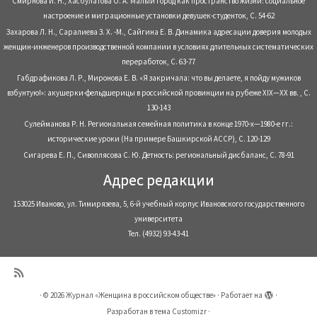
Смирнова И. Н., Хасбулатова О. А. Малый город как пространство жизни: социальное
настроение и миграционные установки девушек-студенток, С. 54-62
Захарова Л. Н., Саралиева З. Х. -М., Сайгина Е. В. Динамика адресации доверия молодых
женщин-инженеров производственной компании в условиях длительных систематических
переработок, С. 63-77
Габдрафикова Л. Р., Миронова Е. В. «Я закричала: что вы делаете, я пойду мужиков
взбунтую!»: акушерки-фельдшерицы в российской провинции на рубеже XIX—XX вв. , С.
130-143
Сулейманова Р. Н. Региональная семейная политика в конце 1970-х—1980-е гг.:
исторические уроки (На примере Башкирской АССР), С. 120-129
Сигарева Е. П., Сивоплясова С. Ю. Детность: региональный дисбаланс, С. 78-91
Адрес редакции
153025 Иваново, ул. Тимирязева, 5, 6-й учебный корпус Ивановского государственного
университета
Тел. (4932) 93-43-41
·
© 2026
Журнал «Женщина в российском обществе»
·
Работает на
·
Разработан в
тема Customizr
·