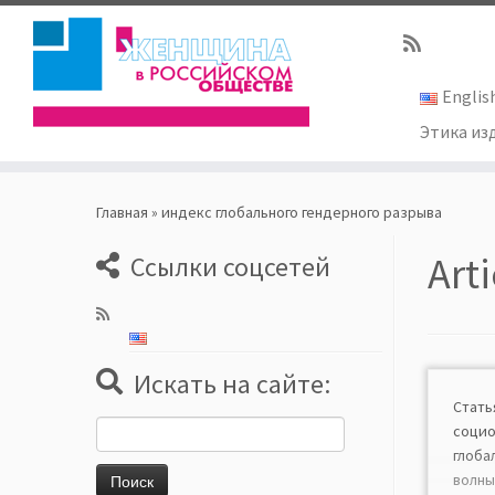
Englis
Этика из
Skip
to
Главная
»
индекс глобального гендерного разрыва
content
Art
Ссылки соцсетей
Искать на сайте:
Стат
Найти:
соци
глоба
вол