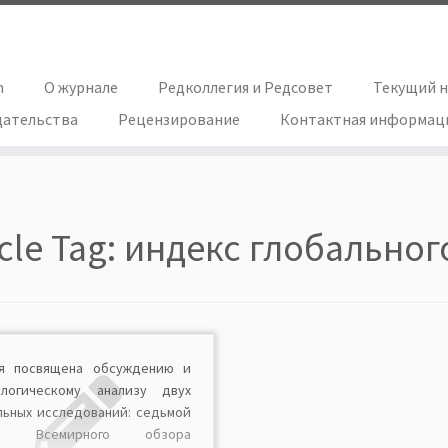
h
О журнале
Редколлегия и Редсовет
Текущий 
дательства
Рецензирование
Контактная информац
icle Tag:
индекс глобальног
ья посвящена обсуждению и
ологическому анализу двух
льных исследований: седьмой
ны Всемирного обзора