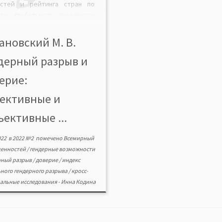
остей и рейтинга стран по
ксу глобального гендерного
рыва, опубликованного
мирным экономическим
ановский М. В.
умом в конце 2019 г.
дерный разрыв и
одится сравнение уровней
рного неравенства и доверия
ерие:
личных государствах. Описана
дика построения индекса
ективные и
ализированного
общенного) доверия.
ъективные ...
ружена статистическая
освязь […]
022
в
2022 №2
помечено
Всемирный
ценностей
/
гендерные возможности
рный разрыв
/
доверие
/
индекс
ьного гендерного разрыва
/
кросс-
альные исследования
-
Инна Кодина