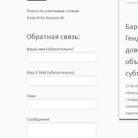
ценн
инде
Поиск по ключевым словам
раз
Search by keywords
Все
Бар
фор
Обратная связь:
Ген
Пров
генде
дов
Ваше имя (обязательно)
в раз
мето
объ
генер
(об
суб
Ваш E-Mail (обязательно)
Обна
взаим
27.06.2
обзор 
Тема
/
генде
глобал
национ
Сообщение