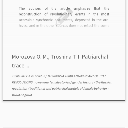
The authors of the article emphasize that the
reconstruction of revolutio-nary events in the most
accessible synchronic documents, deposited in the arc-
hives, and in the other sources does not reflect the some
of the semantic aspects of these events that do not clearly
show the special role in this events […]
Morozova O. M., Troshina T. I. Patriarchal
trace ...
13.06.2017
в
2017 No.2
/
TOWARDS A 100th ANNIVERSARY OF 1917
REVOLUTIONS
помечено
female stories
/
gender history
/
the Russian
revolution
/
traditional and patriarchal models of female behavior
-
Инна Кодина