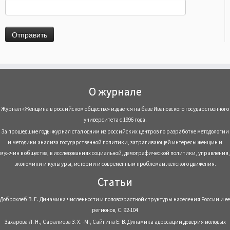
О журнале
Журнал «Женщина в российском обществе» издается на базе Ивановского государственного
университета с 1996 года.
За прошедшие годы журнал стал одним из российских центров по разработке методологии
и методики анализа государственной политики, затрагивающей интересы женщин и
мужчин в обществе, в исследованиях социальной, демографической политики, управления,
экономики и культуры, истории и современным проблемам женского движения.
Статьи
Доброхлеб В. Г. Динамика численности и половозрастной структуры населения России и ее
регионов, С. 92-104
Захарова Л. Н., Саралиева З. Х. -М., Сайгина Е. В. Динамика адресации доверия молодых