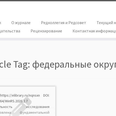
h
О журнале
Редколлегия и Редсовет
Текущий 
дательства
Рецензирование
Контактная информац
icle Tag:
федеральные окру
https://elibrary.ru/nqnsxn DOI:
64/WinRS.2026.2.7
альность исследования
ловлена фундаментальной