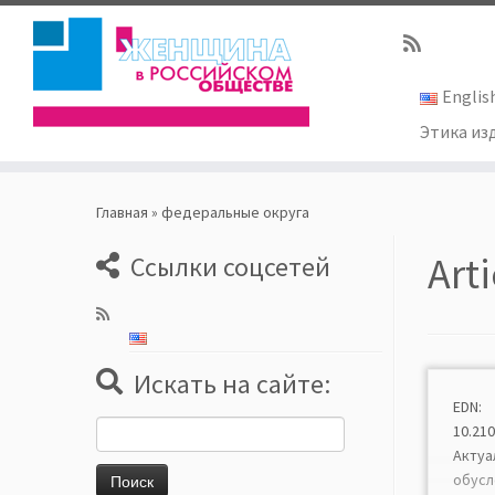
Englis
Этика из
Skip
to
Главная
»
федеральные округа
content
Art
Ссылки соцсетей
Искать на сайте:
EDN: 
Найти:
10.210
Акту
обус