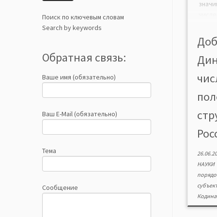
зна
числ
Поиск по ключевым словам
полов
Search by keywords
пар
Доб
чел
Обратная связь:
Дин
сущ
нацио
чис
Ваше имя (обязательно)
рабо
науч
пол
инте
зако
стр
Ваш E-Mail (обязательно)
совр
Росс
стру
очере
Тема
26.06.2
НАУКИ
поряд
субъек
Сообщение
Кодина