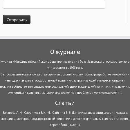
О журнале
Журнал «Женщина в российском обществе» издается на базе Ивановского государственного
университета с 1996 года.
За прошедшие годы журнал стал одним из российских центров по разработке методологии
и методики анализа государственной политики, затрагивающей интересы женщин и
мужчин в обществе, в исследованиях социальной, демографической политики, управления,
экономики и культуры, истории и современным проблемам женского движения.
Статьи
Захарова Л. Н., Саралиева З. Х. -М., Сайгина Е. В. Динамика адресации доверия молодых
женщин-инженеров производственной компании в условиях длительных систематических
переработок, С. 63-77