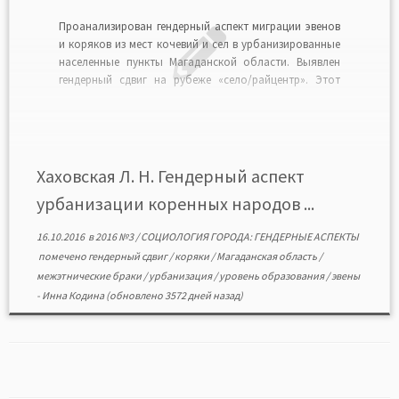
Проанализирован гендерный аспект миграции эвенов
и коряков из мест кочевий и сел в урбанизированные
населенные пункты Магаданской области. Выявлен
гендерный сдвиг на рубеже «село/райцентр». Этот
сдвиг показан в виде «лестницы урбанизации»,
которая демонстрирует резкое возрастание
удельного веса женщин в гендерной структуре от
кочевья к городу. Прослежены гендерные различия в
уровне […]
Хаховская Л. Н. Гендерный аспект
урбанизации коренных народов ...
16.10.2016
в
2016 №3
/
СОЦИОЛОГИЯ ГОРОДА: ГЕНДЕРНЫЕ АСПЕКТЫ
помечено
гендерный сдвиг
/
коряки
/
Магаданская область
/
межэтнические браки
/
урбанизация
/
уровень образования
/
эвены
-
Инна Кодина
(обновлено 3572 дней назад)