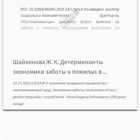
DOI: 10.21064/WinRS.2019.3.8 Статья посвящена анализу
социально-экономических факторов,
обусловливающих динамику затрат времени на
заботу о пожилых. Исследование выполнено на
основе данных выборочного наблюдения
использования суточного фонда времени
населением, осуществленного Федеральной службой
государственной статистики РФ в 2014 г. Проведенный
анализ позволил выявить индивидуальные
Шайкенова Ж. К. Детерминанты
характеристики респондентов мужского и женского
экономики заботы о пожилых в ...
пола, а также характеристики […]
03.10.2019
в
2019 № 3
помечено
гендерное неравенство
/
неоплачиваемый труд
/
экономика заботы
/
economics of care
/
gender inequality
/
unpaid work
-
Инна Кодина
(обновлено 2393 дней
назад)