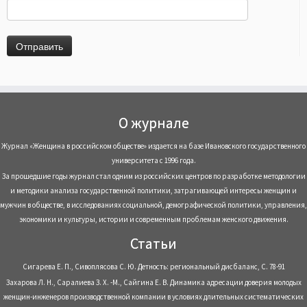
О журнале
Журнал «Женщина в российском обществе» издается на базе Ивановского государственного
университета с 1996 года.
За прошедшие годы журнал стал одним из российских центров по разработке методологии
и методики анализа государственной политики, затрагивающей интересы женщин и
мужчин в обществе, в исследованиях социальной, демографической политики, управления,
экономики и культуры, истории и современным проблемам женского движения.
Статьи
Сигарева Е. П., Сивоплясова С. Ю. Детность: региональный дисбаланс, С. 78-91
Захарова Л. Н., Саралиева З. Х. -М., Сайгина Е. В. Динамика адресации доверия молодых
женщин-инженеров производственной компании в условиях длительных систематических