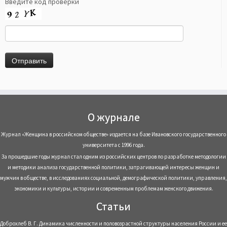
Введите код проверки
О журнале
Журнал «Женщина в российском обществе» издается на базе Ивановского государственного
университета с 1996 года.
За прошедшие годы журнал стал одним из российских центров по разработке методологии
и методики анализа государственной политики, затрагивающей интересы женщин и
мужчин в обществе, в исследованиях социальной, демографической политики, управления,
экономики и культуры, истории и современным проблемам женского движения.
Статьи
Доброхлеб В. Г. Динамика численности и половозрастной структуры населения России и ее