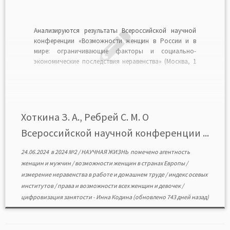
Анализируются результаты Всероссийской научной
конференции «Возможности женщин в России и в
мире: ограничивающие факторы и социально-
экономические последствия неравенства» (Москва, 1
марта 2024 г.). Цель конференции — обсуждение
проблем женщин в России и мире в контексте
равенства возможностей, определение путей
обеспечения гендерного равенства в соответствии с
Целями устойчивого развития ООН. Читать […]
Хоткина З. А., Ребрей С. М. О
Всероссийской научной конференции ...
24.06.2024
в
2024 №2
/
НАУЧНАЯ ЖИЗНЬ
помечено
агентность
женщин и мужчин
/
возможности женщин в странах Европы
/
измерение неравенства в работе и домашнем труде
/
индекс осевых
институтов
/
права и возможности всех женщин и девочек
/
цифровизация занятости
-
Инна Кодина
(обновлено 743 дней назад)