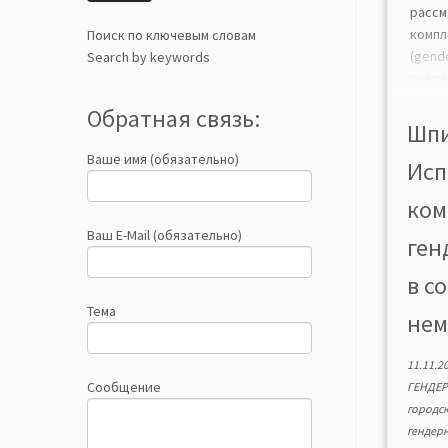
расс
компл
Поиск по ключевым словам
(ge
Search by keywords
совр
цели
Обратная связь:
форм
Шпи
main
Ваше имя (обязательно)
Исп
Ана
соци
ком
заве
гума
Ваш E-Mail (обязательно)
ген
Новгор
gende
в с
Тема
нем
11.11.2
Сообщение
ГЕНДЕ
городс
гендер