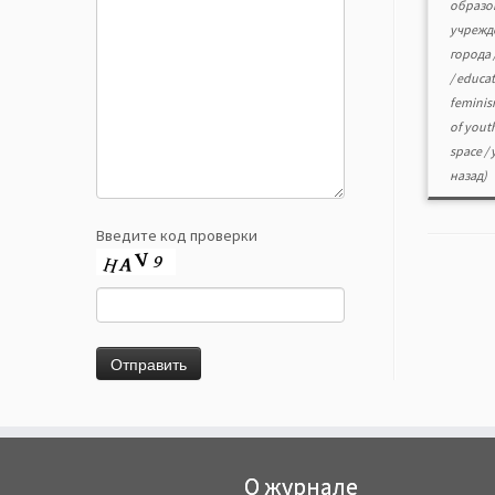
образо
учрежд
города
/
educat
femini
of yout
space
/
назад)
Введите код проверки
О журнале