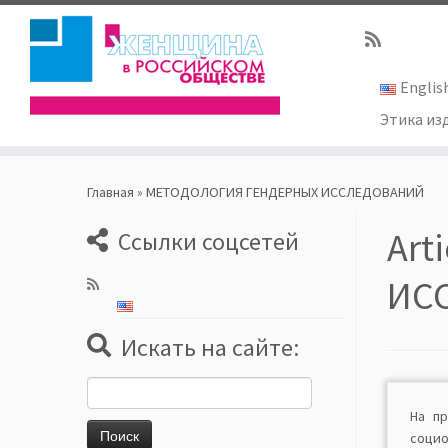
Englis
Этика из
Skip
to
Главная
»
МЕТОДОЛОГИЯ ГЕНДЕРНЫХ ИССЛЕДОВАНИЙ
content
Art
Ссылки соцсетей
ИС
Искать на сайте:
Найти:
На п
соц