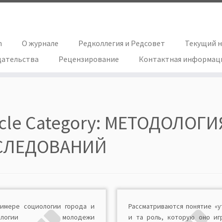
h
О журнале
Редколлегия и Редсовет
Текущий 
дательства
Рецензирование
Контактная информац
icle Category:
МЕТОДОЛОГИ
СЛЕДОВАНИЙ
римере социологии города и
Рассматриваются понятие «у
иологии молодежи
и та роль, которую оно иг