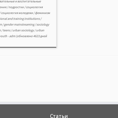
вательные и воспитательные
ения
/
подростки
/
социология
/
социология молодежи
/
феминизм
ional and training institutions
/
sm
/
gender mainstreaming
/
sociology
h
/
teens
/
urban sociology
/
urban
youth
-
adm
(обновлено 4623 дней
Статьи