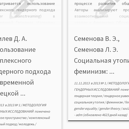
матривается использование
процессе развития обще
ексного гендерного подхода
Авторы анализируют про
nder mainstreaming) в
взаимоотношений социа
еменной Германии. Изложены
утопии и феминизма. Обсуж
 и задачи, а также этапы
вопрос о возможнос
ирования концепции gender
необходимости конструир
лев Д. А.
Семенова В. Э.,
streaming. ШПИЛЕВ Дмитрий
модели общества генде
ользование
Семенова Л. Э.
тольевич кандидат
равенства, разрабатывае
ологических наук, доцент,
современной гендерной т
плексного
Социальная утоп
дующий кафедрой социально-
СЕМЕНОВА Вера Эдуар
нитарных наук, НИУ ВШЭ (Н.
кандидат философских 
дерного подхода
феминизм: ...
од). Shpilev D. A. Application of
доцент кафедры филосо
r mainstreaming […]
политологии, Нижегоро
овременной
11.11.2013
в
2013 № 1
/
МЕТОДОЛОГ
государственный […]
ГЕНДЕРНЫХ ИССЛЕДОВАНИЙ
поме
ецкой ...
гендерная теория
/
гендерное раве
социальная утопия
/
феминизм
/
fe
013
в
2013 № 1
/
МЕТОДОЛОГИЯ
gender equality
/
gender theory
/
soci
РНЫХ ИССЛЕДОВАНИЙ
помечено
-
adm
(обновлено 4623 дней назад)
кое пространство
/
комплексный
ный подход
/
молодежь
/