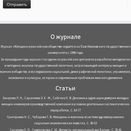
О журнале
Журнал «Женщина в российском обществе» издается на базе Ивановского государственного
университета с 1996 года.
За прошедшие годы журнал стал одним из российских центров по разработке методологии
и методики анализа государственной политики, затрагивающей интересы женщин и
мужчин в обществе, в исследованиях социальной, демографической политики, управления,
экономики и культуры, истории и современным проблемам женского движения.
Статьи
Захарова Л. Н., Саралиева З. Х. -М., Сайгина Е. В. Динамика адресации доверия молодых
женщин-инженеров производственной компании в условиях длительных систематических
переработок, С. 63-77
Григорьева Н. С., Чубарова Т. В. Женщины и мужчины в системе здравоохранения:
социально-экономическая повестка, С. 36-53
Сигарева Е. П., Сивоплясова С. Ю. Детность: региональный дисбаланс, С. 78-91