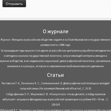
О журнале
Журнал «Женщина в российском обществе» издается на базе Ивановского государственного
университета с 1996 года.
За прошедшие годы журнал стал одним из российских центров по разработке методологии
и методики анализа государственной политики, затрагивающей интересы женщин и
мужчин в обществе, в исследованиях социальной, демографической политики, управления,
экономики и культуры, истории и современным проблемам женского движения.
Статьи
Ростовская Т. К., Рычихина Н. С., Синельников А. Б. Демографический потенциал молодой
сельской семьи (На примере Ивановской области), С. 15-35
Габдрафикова Л. Р., Миронова Е. В. «Я закричала: что вы делаете, я пойду мужиков
взбунтую!»: акушерки-фельдшерицы в российской провинции на рубеже XIX—XX вв. , С.
130-143
Доброхлеб В. Г. Динамика численности и половозрастной структуры населения России и ее