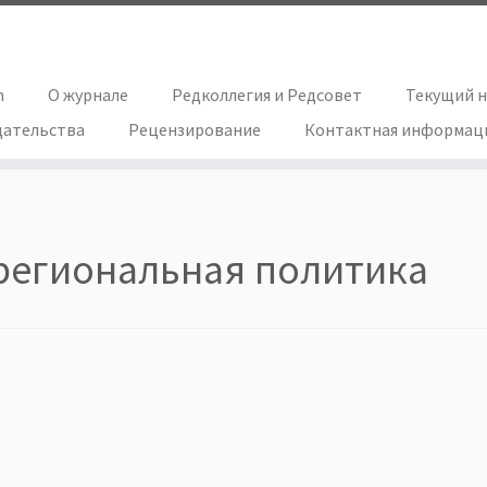
h
О журнале
Редколлегия и Редсовет
Текущий 
дательства
Рецензирование
Контактная информац
региональная политика