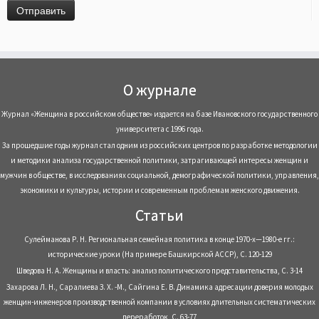
О журнале
Журнал «Женщина в российском обществе» издается на базе Ивановского государственного
университета с 1996 года.
За прошедшие годы журнал стал одним из российских центров по разработке методологии
и методики анализа государственной политики, затрагивающей интересы женщин и
мужчин в обществе, в исследованиях социальной, демографической политики, управления,
экономики и культуры, истории и современным проблемам женского движения.
Статьи
Сулейманова Р. Н. Региональная семейная политика в конце 1970-х—1980-е гг.:
исторические уроки (На примере Башкирской АССР), С. 120-129
Шведова Н. А. Женщины и власть: анализ политического представительства, С. 3-14
Захарова Л. Н., Саралиева З. Х. -М., Сайгина Е. В. Динамика адресации доверия молодых
женщин-инженеров производственной компании в условиях длительных систематических
переработок, С. 63-77