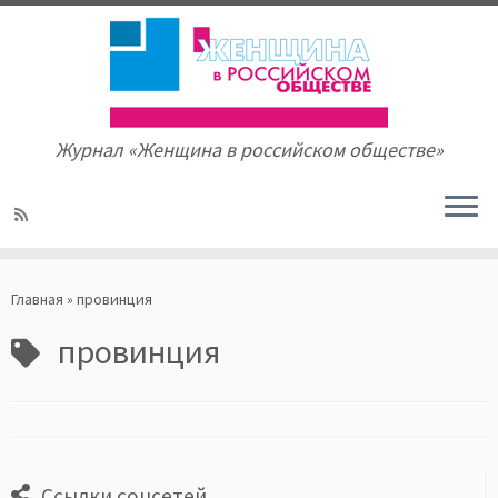
Журнал «Женщина в российском обществе»
Skip
to
Главная
»
провинция
content
провинция
Ссылки соцсетей