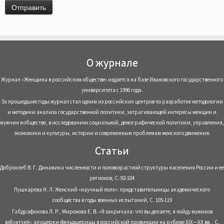
О журнале
Журнал «Женщина в российском обществе» издается на базе Ивановского государственного
университета с 1996 года.
За прошедшие годы журнал стал одним из российских центров по разработке методологии
и методики анализа государственной политики, затрагивающей интересы женщин и
мужчин в обществе, в исследованиях социальной, демографической политики, управления,
экономики и культуры, истории и современным проблемам женского движения.
Статьи
Доброхлеб В. Г. Динамика численности и половозрастной структуры населения России и ее
регионов, С. 92-104
Пушкарева Н. Л. Женский «научный полк»: представительницы академического
сообщества в годы военных испытаний, С. 105-119
Габдрафикова Л. Р., Миронова Е. В. «Я закричала: что вы делаете, я пойду мужиков
взбунтую!»: акушерки-фельдшерицы в российской провинции на рубеже XIX—XX вв. , С.