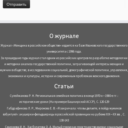
О журнале
Журнал «Женщина в российском обществе» издается на базе Ивановского государственного
университета с 1996 года.
За прошедшие годы журнал стал одним из российских центров по разработке методологии
и методики анализа государственной политики, затрагивающей интересы женщин и
мужчин в обществе, в исследованиях социальной, демографической политики, управления,
экономики и культуры, истории и современным проблемам женского движения.
Статьи
Сулейманова Р. Н. Региональная семейная политика в конце 1970-х—1980-е гг.:
исторические уроки (На примере Башкирской АССР), С. 120-129
Габдрафикова Л. Р., Миронова Е. В. «Я закричала: что вы делаете, я пойду мужиков
взбунтую!»: акушерки-фельдшерицы в российской провинции на рубеже XIX—XX вв. , С.
130-143
Смирнова И. Н., Хасбулатова О. А. Малый город как пространство жизни: социальное