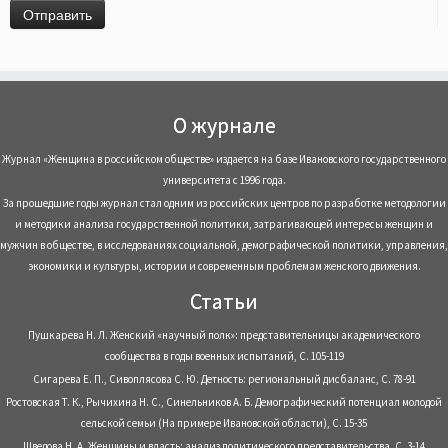
О журнале
Журнал «Женщина в российском обществе» издается на базе Ивановского государственного
университета с 1996 года.
За прошедшие годы журнал стал одним из российских центров по разработке методологии
и методики анализа государственной политики, затрагивающей интересы женщин и
мужчин в обществе, в исследованиях социальной, демографической политики, управления,
экономики и культуры, истории и современным проблемам женского движения.
Статьи
Пушкарева Н. Л. Женский «научный полк»: представительницы академического
сообщества в годы военных испытаний, С. 105-119
Сигарева Е. П., Сивоплясова С. Ю. Детность: региональный дисбаланс, С. 78-91
Ростовская Т. К., Рычихина Н. С., Синельников А. Б. Демографический потенциал молодой
сельской семьи (На примере Ивановской области), С. 15-35
Шведова Н. А. Женщины и власть: анализ политического представительства, С. 3-14