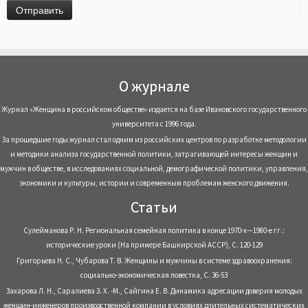
О журнале
Журнал «Женщина в российском обществе» издается на базе Ивановского государственного
университета с 1996 года.
За прошедшие годы журнал стал одним из российских центров по разработке методологии
и методики анализа государственной политики, затрагивающей интересы женщин и
мужчин в обществе, в исследованиях социальной, демографической политики, управления,
экономики и культуры, истории и современным проблемам женского движения.
Статьи
Сулейманова Р. Н. Региональная семейная политика в конце 1970-х—1980-е гг.:
исторические уроки (На примере Башкирской АССР), С. 120-129
Григорьева Н. С., Чубарова Т. В. Женщины и мужчины в системе здравоохранения:
социально-экономическая повестка, С. 36-53
Захарова Л. Н., Саралиева З. Х. -М., Сайгина Е. В. Динамика адресации доверия молодых
женщин-инженеров производственной компании в условиях длительных систематических