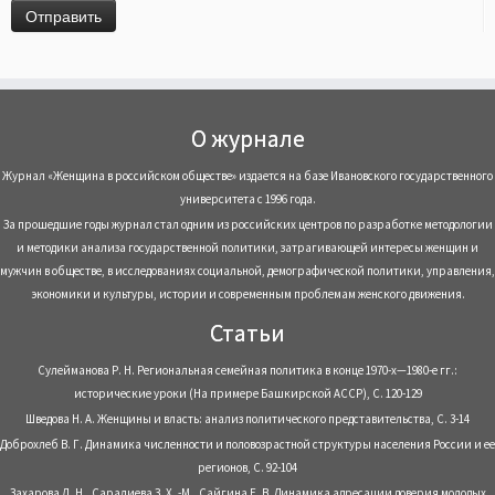
О журнале
Журнал «Женщина в российском обществе» издается на базе Ивановского государственного
университета с 1996 года.
За прошедшие годы журнал стал одним из российских центров по разработке методологии
и методики анализа государственной политики, затрагивающей интересы женщин и
мужчин в обществе, в исследованиях социальной, демографической политики, управления,
экономики и культуры, истории и современным проблемам женского движения.
Статьи
Сулейманова Р. Н. Региональная семейная политика в конце 1970-х—1980-е гг.:
исторические уроки (На примере Башкирской АССР), С. 120-129
Шведова Н. А. Женщины и власть: анализ политического представительства, С. 3-14
Доброхлеб В. Г. Динамика численности и половозрастной структуры населения России и ее
регионов, С. 92-104
Захарова Л. Н., Саралиева З. Х. -М., Сайгина Е. В. Динамика адресации доверия молодых