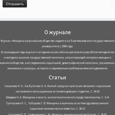
О журнале
Журнал «Женщина в российском обществе» издается на базе Ивановского государственного
университета с 1996 года.
За прошедшие годы журнал стал одним из российских центров по разработке методологии
и методики анализа государственной политики, затрагивающей интересы женщин и
мужчин в обществе, в исследованиях социальной, демографической политики, управления,
экономики и культуры, истории и современным проблемам женского движения.
Статьи
Смирнова И. Н., Хасбулатова О. А. Малый город как пространство жизни: социальное
настроение и миграционные установки девушек-студенток, С. 54-62
Шведова Н. А. Женщины и власть: анализ политического представительства, С. 3-14
Григорьева Н. С., Чубарова Т. В. Женщины и мужчины в системе здравоохранения:
социально-экономическая повестка, С. 36-53
Сигарева Е. П., Сивоплясова С. Ю. Детность: региональный дисбаланс, С. 78-91