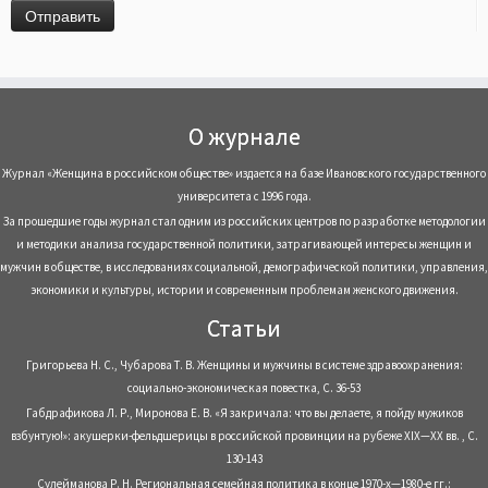
О журнале
Журнал «Женщина в российском обществе» издается на базе Ивановского государственного
университета с 1996 года.
За прошедшие годы журнал стал одним из российских центров по разработке методологии
и методики анализа государственной политики, затрагивающей интересы женщин и
мужчин в обществе, в исследованиях социальной, демографической политики, управления,
экономики и культуры, истории и современным проблемам женского движения.
Статьи
Григорьева Н. С., Чубарова Т. В. Женщины и мужчины в системе здравоохранения:
социально-экономическая повестка, С. 36-53
Габдрафикова Л. Р., Миронова Е. В. «Я закричала: что вы делаете, я пойду мужиков
взбунтую!»: акушерки-фельдшерицы в российской провинции на рубеже XIX—XX вв. , С.
130-143
Сулейманова Р. Н. Региональная семейная политика в конце 1970-х—1980-е гг.: