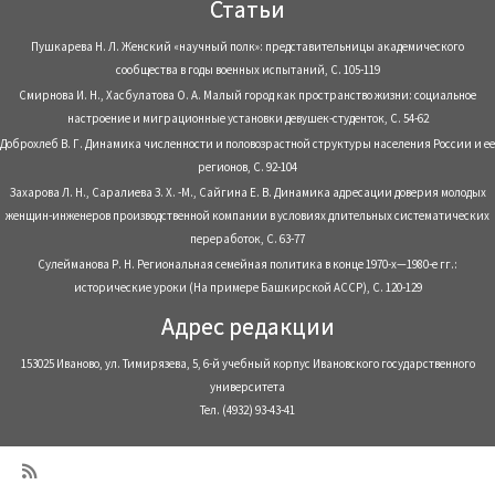
Статьи
Пушкарева Н. Л. Женский «научный полк»: представительницы академического
сообщества в годы военных испытаний, С. 105-119
Смирнова И. Н., Хасбулатова О. А. Малый город как пространство жизни: социальное
настроение и миграционные установки девушек-студенток, С. 54-62
Доброхлеб В. Г. Динамика численности и половозрастной структуры населения России и ее
регионов, С. 92-104
Захарова Л. Н., Саралиева З. Х. -М., Сайгина Е. В. Динамика адресации доверия молодых
женщин-инженеров производственной компании в условиях длительных систематических
переработок, С. 63-77
Сулейманова Р. Н. Региональная семейная политика в конце 1970-х—1980-е гг.:
исторические уроки (На примере Башкирской АССР), С. 120-129
Адрес редакции
153025 Иваново, ул. Тимирязева, 5, 6-й учебный корпус Ивановского государственного
университета
Тел. (4932) 93-43-41