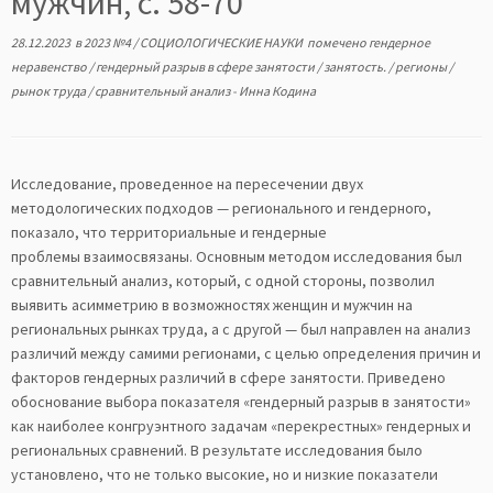
мужчин, с. 58-70
28.12.2023
в
2023 №4
/
СОЦИОЛОГИЧЕСКИЕ НАУКИ
помечено
гендерное
неравенство
/
гендерный разрыв в сфере занятости
/
занятость.
/
регионы
/
рынок труда
/
сравнительный анализ
-
Инна Кодина
Исследование, проведенное на пересечении двух
методологических подходов — регионального и гендерного,
показало, что территориальные и гендерные
проблемы взаимосвязаны. Основным методом исследования был
сравнительный анализ, который, с одной стороны, позволил
выявить асимметрию в возможностях женщин и мужчин на
региональных рынках труда, а с другой — был направлен на анализ
различий между самими регионами, с целью определения причин и
факторов гендерных различий в сфере занятости. Приведено
обоснование выбора показателя «гендерный разрыв в занятости»
как наиболее конгруэнтного задачам «перекрестных» гендерных и
региональных сравнений. В результате исследования было
установлено, что не только высокие, но и низкие показатели