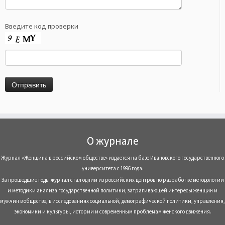
Введите код проверки
О журнале
Журнал «Женщина в российском обществе» издается на базе Ивановского государственного
университета с 1996 года.
За прошедшие годы журнал стал одним из российских центров по разработке методологии
и методики анализа государственной политики, затрагивающей интересы женщин и
мужчин в обществе, в исследованиях социальной, демографической политики, управления,
экономики и культуры, истории и современным проблемам женского движения.