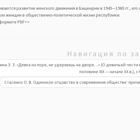
иваются развитие женского движения в Башкирии в 1945—1965 гг., его
их женщин в общественно-политической жизни республики.
 формате PDF>>
Навигация по з
ина З. З. «Девка на поре, не удержишь на дворе…» (О девичьей чести
половине XIX — начале ХХ в.), ст
Стасенко О. В. Одинокое отцовство в современном обществе: причи