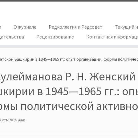
h
О журнале
Редколлегия и Редсовет
Текущий 
дательства
Рецензирование
Контактная информац
етской Башкирии в 1945—1965 гг.: опыт организации, формы политичес
улейманова Р. Н. Женский
кирии в 1945—1965 гг.: оп
мы политической активнос
в
2010 № 3
-
adm