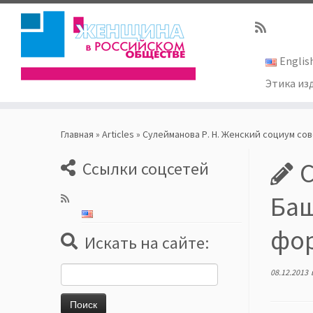
Englis
Этика из
Skip
to
Главная
»
Articles
»
Сулейманова Р. Н. Женский социум сов
content
С
Ссылки соцсетей
Баш
фор
Искать на сайте:
Найти:
08.12.2013