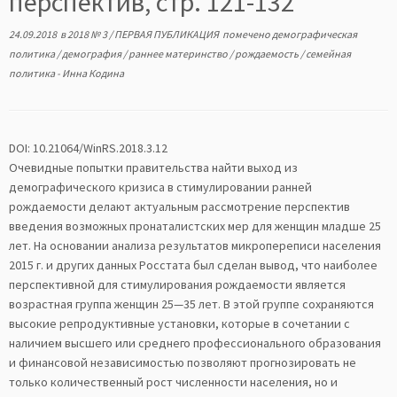
перспектив, стр. 121-132
24.09.2018
в
2018 № 3
/
ПЕРВАЯ ПУБЛИКАЦИЯ
помечено
демографическая
политика
/
демография
/
раннее материнство
/
рождаемость
/
семейная
политика
-
Инна Кодина
DOI: 10.21064/WinRS.2018.3.12
Очевидные попытки правительства найти выход из
демографического кризиса в стимулировании ранней
рождаемости делают актуальным рассмотрение перспектив
введения возможных пронаталистских мер для женщин младше 25
лет. На основании анализа результатов микропереписи населения
2015 г. и других данных Росстата был сделан вывод, что наиболее
перспективной для стимулирования рождаемости является
возрастная группа женщин 25—35 лет. В этой группе сохраняются
высокие репродуктивные установки, которые в сочетании с
наличием высшего или среднего профессионального образования
и финансовой независимостью позволяют прогнозировать не
только количественный рост численности населения, но и