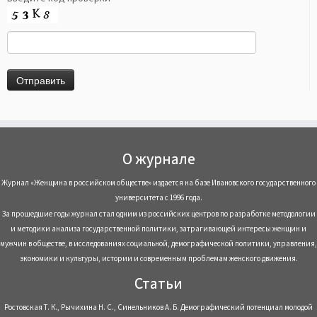
О журнале
Журнал «Женщина в российском обществе» издается на базе Ивановского государственного
университета с 1996 года.
За прошедшие годы журнал стал одним из российских центров по разработке методологии
и методики анализа государственной политики, затрагивающей интересы женщин и
мужчин в обществе, в исследованиях социальной, демографической политики, управления,
экономики и культуры, истории и современным проблемам женского движения.
Статьи
Ростовская Т. К., Рычихина Н. С., Синельников А. Б. Демографический потенциал молодой