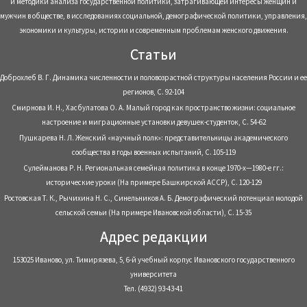
и методики анализа государственной политики, затрагивающей интересы женщин и
мужчин в обществе, в исследованиях социальной, демографической политики, управления,
экономики и культуры, истории и современным проблемам женского движения.
Статьи
Доброхлеб В. Г. Динамика численности и половозрастной структуры населения России и ее
регионов, С. 92-104
Смирнова И. Н., Хасбулатова О. А. Малый город как пространство жизни: социальное
настроение и миграционные установки девушек-студенток, С. 54-62
Пушкарева Н. Л. Женский «научный полк»: представительницы академического
сообщества в годы военных испытаний, С. 105-119
Сулейманова Р. Н. Региональная семейная политика в конце 1970-х—1980-е гг.:
исторические уроки (На примере Башкирской АССР), С. 120-129
Ростовская Т. К., Рычихина Н. С., Синельников А. Б. Демографический потенциал молодой
сельской семьи (На примере Ивановской области), С. 15-35
Адрес редакции
153025 Иваново, ул. Тимирязева, 5, 6-й учебный корпус Ивановского государственного
университета
Тел. (4932) 93-43-41