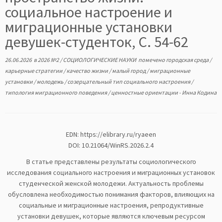
социальное настроение и
миграционные установки
девушек-студенток, С. 54-62
26.06.2026
в
2026 №2
/
СОЦИОЛОГИЧЕСКИЕ НАУКИ
помечено
городская среда
/
карьерные стратегии
/
качество жизни
/
малый город
/
миграционные
установки
/
молодежь
/
созерцательный тип социального настроения
/
типология миграционного поведения
/
ценностные ориентации
-
Инна Кодина
EDN:
https://elibrary.ru/ryaeen
DOI: 10.21064/WinRS.2026.2.4
В статье представлены результаты социологического
исследования социального настроения и миграционных установок
студенческой женской молодежи. Актуальность проблемы
обусловлена необходимостью понимания факторов, влияющих на
социальные и миграционные настроения, репродуктивные
установки девушек, которые являются ключевым ресурсом