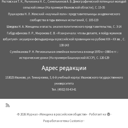
Ростовская Т. К., Рычихина Н. С., Синельников А. Б. Демографический потенциал молодой
сельской семьи (На примере Ивановской области), С. 15-35
Пушкарева Н. Л. Женский «научный полк»: представительницы академического
сообщества в годы военных испытаний, С. 105-119
Шведова Н. А. Женщины и власть: анализ политического представительства, С. 3-14
Габдрафикова Л. Р., Миронова Е. В. «Я закричала: что вы делаете, я пойду мужиков
взбунтую!»: акушерки-фельдшерицы в российской провинции на рубеже XIX—XX вв. , С.
130-143
Сулейманова Р. Н. Региональная семейная политика в конце 1970-х—1980-е гг.:
исторические уроки (На примере Башкирской АССР), С. 120-129
Адрес редакции
153025 Иваново, ул. Тимирязева, 5, 6-й учебный корпус Ивановского государственного
университета
Тел. (4932) 93-43-41
·
© 2026
Журнал «Женщина в российском обществе»
·
Работает на
·
Разработан в
тема Customizr
·