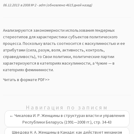
06.12.2013
в
2008 № 2
-
adm
(обновлено 4615 дней назад)
Анализируются закономерности использования гендерных
стереотипов для характеристики субъектов политического
процесса. Поскольку власть соотносится с маскулинностью и ее
атрибутами (сила, разум, воля, активность, контроль,
справедливость), то Свои политики, политические партии
характеризуются в категориях маскулинности, а Чужие — в
категориях фемининности.
Читать в формате PDF>>
Навигация по записям
←
Чикалова И. Р. Женщины в структурах власти и управления
Республики Беларусь (1991—2008 гг.), стр. 34-43
Шведова Н. А. Женщины в Канаде: как действует механизм