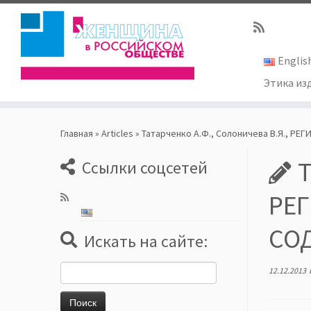
Englis
Этика из
Skip
to
Главная
»
Articles
»
Татарченко А.Ф., Солоничева В.Я., 
content
Т
Ссылки соцсетей
РЕ
СОД
Искать на сайте:
Найти:
12.12.2013