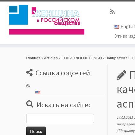
Englis
Этика из
Skip
to
Главная
»
Articles
»
СОЦИОЛОГИЯ СЕМЬИ
»
Панкратова Е. В
content
П
Ссылки соцсетей
кач
асп
Искать на сайте:
Найти:
14.03.2018
распределе
/
life qualit