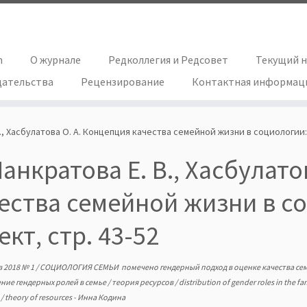
h
О журнале
Редколлегия и Редсовет
Текущий 
дательства
Рецензирование
Контактная информац
., Хасбулатова О. А. Концепция качества семейной жизни в социологии:
анкратова Е. В., Хасбулато
ества семейной жизни в с
ект, стр. 43-52
в
2018 № 1
/
СОЦИОЛОГИЯ СЕМЬИ
помечено
гендерный подход в оценке качества с
ние гендерных ролей в семье
/
теория ресурсов
/
distribution of gender roles in the fa
y
/
theory of resources
-
Инна Кодина