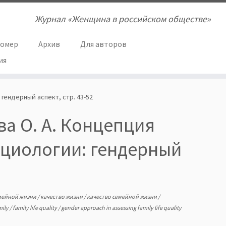
Журнал «Женщина в российском обществе»
номер
Архив
Для авторов
ия
 гендерный аспект, стр. 43-52
ва О. А. Концепция
оциологии: гендерный
емейной жизни
/
качество жизни
/
качество семейной жизни
/
mily
/
family life quality
/
gender approach in assessing family life quality