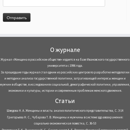
О журнале
Журнал «Женщина в российском обществе» издается на базе Ивановского государственного
университета с 1996 года.
За прошедшие годы журнал стал одним из российских центров по разработке методологии
и методики анализа государственной политики, затрагивающей интересы женщин и
мужчин в обществе, в исследованиях социальной, демографической политики, управления,
экономики и культуры, истории и современным проблемам женского движения.
Статьи
Шведова Н. А. Женщины и власть: анализ политического представительства, С. 3-14
Григорьева Н. С., Чубарова Т. В. Женщины и мужчины в системе здравоохранения:
социально-экономическая повестка, С. 36-53