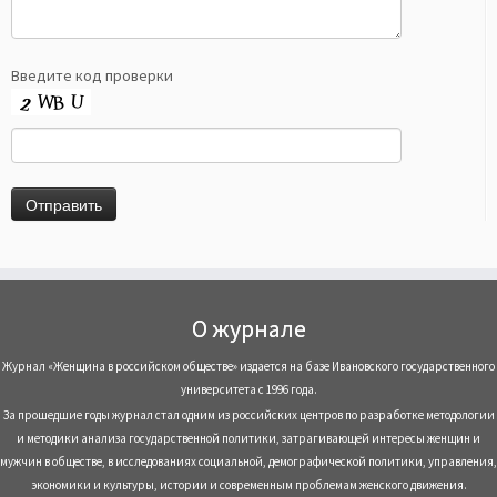
Введите код проверки
О журнале
Журнал «Женщина в российском обществе» издается на базе Ивановского государственного
университета с 1996 года.
За прошедшие годы журнал стал одним из российских центров по разработке методологии
и методики анализа государственной политики, затрагивающей интересы женщин и
мужчин в обществе, в исследованиях социальной, демографической политики, управления,
экономики и культуры, истории и современным проблемам женского движения.