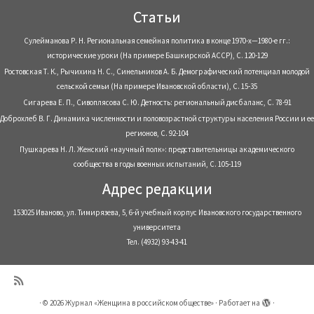
Статьи
Сулейманова Р. Н. Региональная семейная политика в конце 1970-х—1980-е гг.:
исторические уроки (На примере Башкирской АССР), С. 120-129
Ростовская Т. К., Рычихина Н. С., Синельников А. Б. Демографический потенциал молодой
сельской семьи (На примере Ивановской области), С. 15-35
Сигарева Е. П., Сивоплясова С. Ю. Детность: региональный дисбаланс, С. 78-91
Доброхлеб В. Г. Динамика численности и половозрастной структуры населения России и ее
регионов, С. 92-104
Пушкарева Н. Л. Женский «научный полк»: представительницы академического
сообщества в годы военных испытаний, С. 105-119
Адрес редакции
153025 Иваново, ул. Тимирязева, 5, 6-й учебный корпус Ивановского государственного
университета
Тел. (4932) 93-43-41
·
© 2026
Журнал «Женщина в российском обществе»
·
Работает на
·