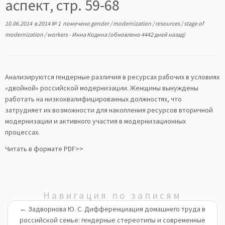
аспект, стр. 59-68
10.06.2014
в
2014 № 1
помечено
gender
/
modernization
/
resources
/
stage of
modernization
/
workers
-
Инна Кодина
(обновлено 4442 дней назад)
Анализируются гендерные различия в ресурсах рабочих в условиях
«двойной» российской модернизации. Женщины вынуждены
работать на низкоквалифицированных должностях, что
затрудняет их возможности для накопления ресурсов вторичной
модернизации и активного участия в модернизационных
процессах.
Читать в формате PDF>>
Навигация по записям
←
Задворнова Ю. С. Дифференциация домашнего труда в
российской семье: гендерные стереотипы и современные