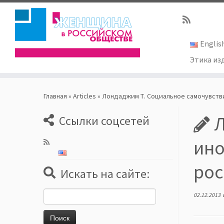
Englis
Этика из
Skip
to
Главная
»
Articles
»
Лондаджим Т. Социальное самочувстви
content
Ссылки соцсетей
ино
рос
Искать на сайте:
Найти:
02.12.2013