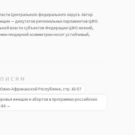
ласти Центрального федерального округа. Автор
енщин — депутатов региональных парламентов ЦФО.
льной власти субъектов Федерации ЦФО низкий,
омен гендерной асимметрии носит устойчивый,
аписям
 Южно-Африканской Республике, стр. 43-57
здоровья женщин и абортов в программах российских
8-84
→