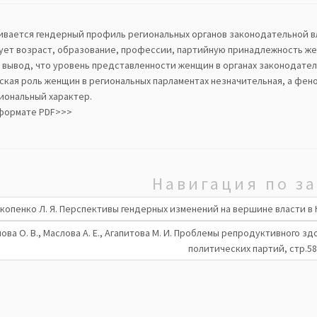
ивается гендерный профиль региональных органов законодательной в
ует возраст, образование, профессии, партийную принадлежность ж
 вывод, что уровень представленности женщин в органах законодате
ская роль женщин в региональных парламентах незначительная, а фен
иональный характер.
 формате PDF>>>
Навигация по з
копенко Л. Я. Перспективы гендерных изменений на вершине власти в
ова О. В., Маслова А. Е., Агапитова М. И. Проблемы репродуктивного 
политических партий, стр.5