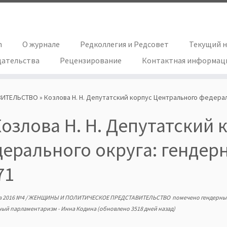
h
О журнале
Редколлегия и Редсовет
Текущий 
дательства
Рецензирование
Контактная информац
ВИТЕЛЬСТВО
»
Козлова Н. Н. Депутатский корпус Центрального федерал
озлова Н. Н. Депутатский
ерального округа: гендерн
71
в
2016 №4
/
ЖЕНЩИНЫ И ПОЛИТИЧЕСКОЕ ПРЕДСТАВИТЕЛЬСТВО
помечено
гендерны
ный парламентаризм
-
Инна Кодина
(обновлено 3518 дней назад)