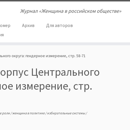
Журнал «Женщина в российском обществе»
номер
Архив
Для авторов
ия
ьного округа: гендерное измерение, стр. 58-71
 корпус Центрального
ое измерение, стр.
е роли
/
женщина в политике
/
избирательные системы
/